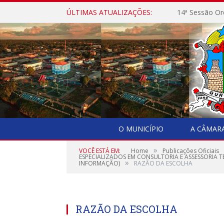
ÚLTIMAS ATUALIZAÇÕES:
14ª Sessão Or
O MUNICÍPIO
A CÂMAR
»
VOCÊ ESTÁ EM:
Home
Publicações Oficiais
ESPECIALIZADOS EM CONSULTORIA E ASSESSORIA 
»
INFORMAÇÃO)
RAZÃO DA ESCOLHA
RAZÃO DA ESCOLHA