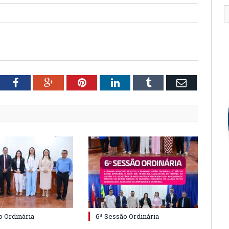
tter
Facebook
Google+
Pinterest
LinkedIn
Tumblr
Email
o Ordinária
6ª Sessão Ordinária