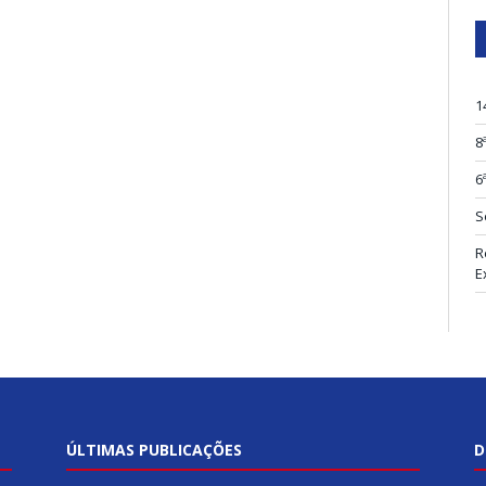
1
8
6
S
R
E
ÚLTIMAS PUBLICAÇÕES
D