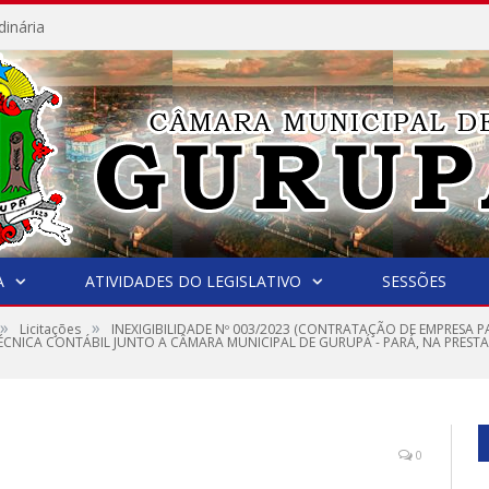
dinária
A
ATIVIDADES DO LEGISLATIVO
SESSÕES
»
»
Licitações
INEXIGIBILIDADE Nº 003/2023 (CONTRATAÇÃO DE EMPRESA 
TÉCNICA CONTÁBIL JUNTO A CÂMARA MUNICIPAL DE GURUPÁ - PARÁ, NA PREST
0