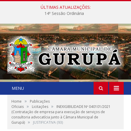
ÚLTIMAS ATUALIZAÇÕES:
14ª Sessão Ordinária
MENU
»
Home
Publicações
»
»
Oficiais
Licitações
INEXIGIBILIDADE Nº 040101/2021
(Contratação de empresa para execução de serviços de
consultoria advocatícia junto à Câmara Municipal de
»
Gurupá)
JUSTIFICATIVA (93)