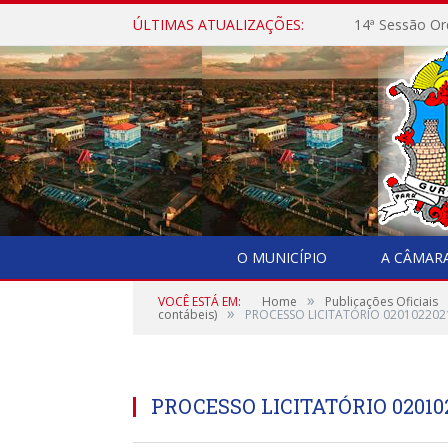
ÚLTIMAS ATUALIZAÇÕES:
14ª Sessão Or
O MUNICÍPIO
A CÂMAR
»
VOCÊ ESTÁ EM:
Home
Publicações Oficiais
»
contábeis)
PROCESSO LICITATÓRIO 020102202
PROCESSO LICITATÓRIO 02010