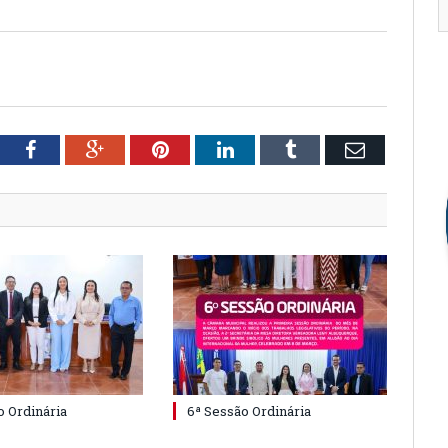
tter
Facebook
Google+
Pinterest
LinkedIn
Tumblr
Email
o Ordinária
6ª Sessão Ordinária