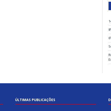
1
8
6
S
R
E
ÚLTIMAS PUBLICAÇÕES
D