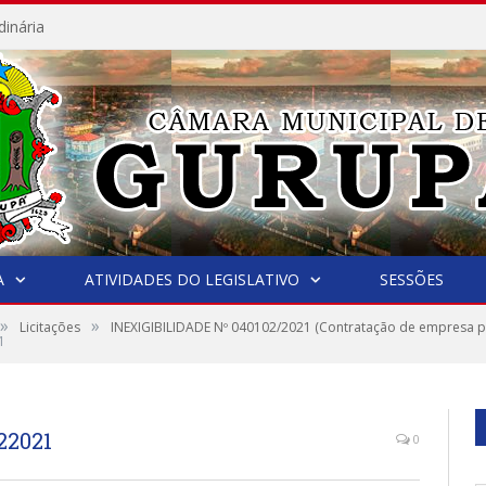
dinária
A
ATIVIDADES DO LEGISLATIVO
SESSÕES
»
»
Licitações
INEXIGIBILIDADE Nº 040102/2021 (Contratação de empresa p
1
22021
0