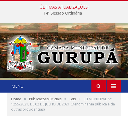
ÚLTIMAS ATUALIZAÇÕES:
14ª Sessão Ordinária
MENU
»
»
»
Home
Publicações Oficiais
Leis
LEI MUNICIPAL Nº
1255/2021, DE 02 DE JULHO DE 2021 (Denomina via pública e dá
outras providências)