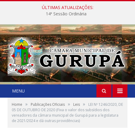
ÚLTIMAS ATUALIZAÇÕES:
14ª Sessão Ordinária
MENU
»
»
»
Home
Publicações Oficiais
Leis
LEI Nº 1246/2020, DE
05 DE OUTUBRO DE 2020 (Fixa o valor dos subsídios dos
vereadores da câmara municipal de Gurupá para a legislatura
de 2021/2024 e dá outras providências)