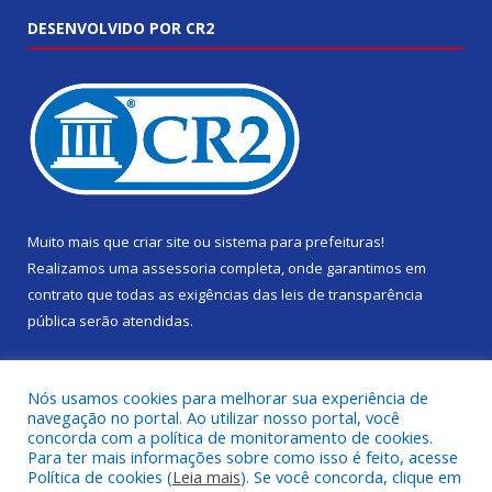
DESENVOLVIDO POR CR2
Muito mais que
criar site
ou
sistema para prefeituras
!
Realizamos uma
assessoria
completa, onde garantimos em
contrato que todas as exigências das
leis de transparência
pública
serão atendidas.
Conheça o
PNTP
e o
Radar da Transparência Pública
Nós usamos cookies para melhorar sua experiência de
navegação no portal. Ao utilizar nosso portal, você
concorda com a política de monitoramento de cookies.
Para ter mais informações sobre como isso é feito, acesse
Política de cookies (
Leia mais
). Se você concorda, clique em
Todos os direitos reservados a Câmara Municipal de Gurupá.