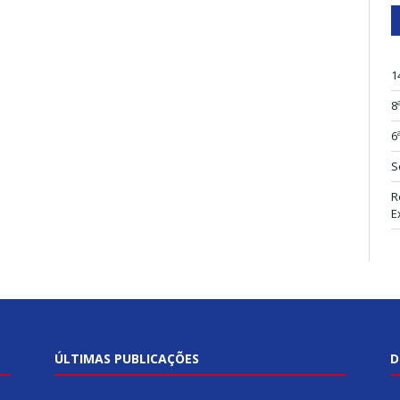
1
8
6
S
R
E
ÚLTIMAS PUBLICAÇÕES
D