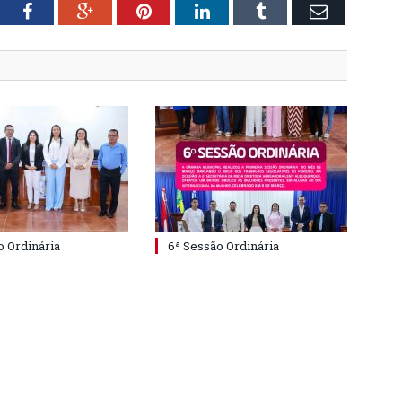
tter
Facebook
Google+
Pinterest
LinkedIn
Tumblr
Email
o Ordinária
6ª Sessão Ordinária