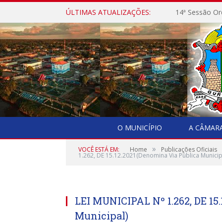
ÚLTIMAS ATUALIZAÇÕES:
14ª Sessão Or
O MUNICÍPIO
A CÂMAR
»
VOCÊ ESTÁ EM:
Home
Publicações Oficiais
1.262, DE 15.12.2021(Denomina Via Pública Municip
LEI MUNICIPAL Nº 1.262, DE 15
Municipal)