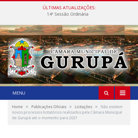
ÚLTIMAS ATUALIZAÇÕES:
14ª Sessão Ordinária
MENU
»
»
»
Home
Publicações Oficiais
Licitações
Não existem
novos processos licitatórios realizados pela Câmara Municipal
de Gurupá até o momento para 2021