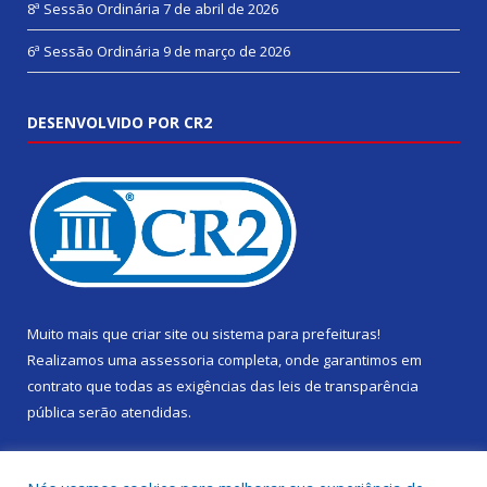
8ª Sessão Ordinária
7 de abril de 2026
6ª Sessão Ordinária
9 de março de 2026
DESENVOLVIDO POR CR2
Muito mais que
criar site
ou
sistema para prefeituras
!
Realizamos uma
assessoria
completa, onde garantimos em
contrato que todas as exigências das
leis de transparência
pública
serão atendidas.
Conheça o
PNTP
e o
Radar da Transparência Pública