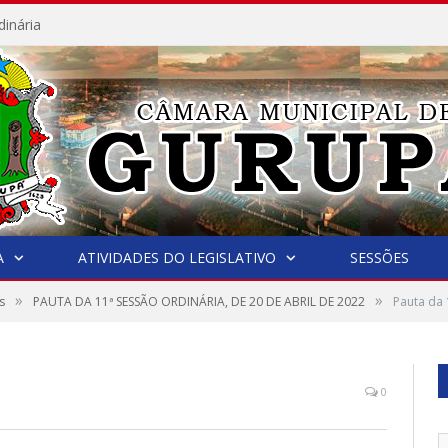
dinária
A
ATIVIDADES DO LEGISLATIVO
SESSÕES
»
»
s
PAUTA DA 11ª SESSÃO ORDINÁRIA, DE 20 DE ABRIL DE 2022
Pauta da 
0