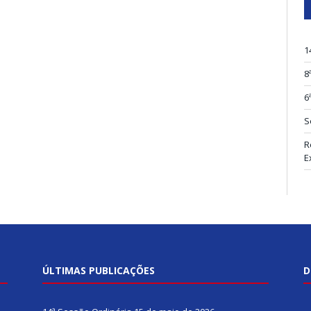
1
8
6
S
R
E
ÚLTIMAS PUBLICAÇÕES
D