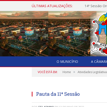
ÚLTIMAS ATUALIZAÇÕES:
14ª Sessão Or
O MUNICÍPIO
A CÂMAR
»
VOCÊ ESTÁ EM:
Home
Atividades Legislativa
Pauta da 11ª Sessão
POR
CR2-ADMIN3
EM
12 DE MAIO DE 2022