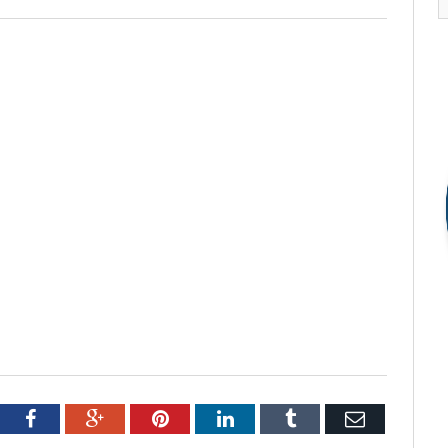
tter
Facebook
Google+
Pinterest
LinkedIn
Tumblr
Email