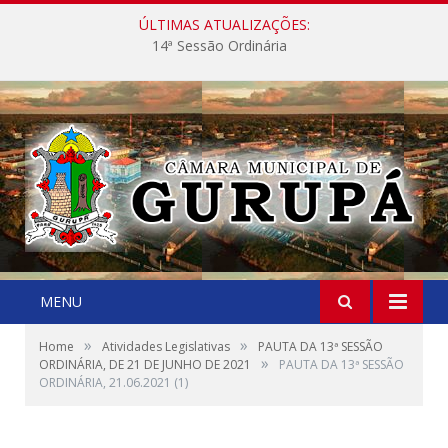
ÚLTIMAS ATUALIZAÇÕES:
14ª Sessão Ordinária
MENU
»
»
Home
Atividades Legislativas
PAUTA DA 13ª SESSÃO
»
ORDINÁRIA, DE 21 DE JUNHO DE 2021
PAUTA DA 13ª SESSÃO
ORDINÁRIA, 21.06.2021 (1)