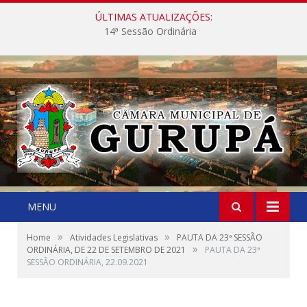
ÚLTIMAS ATUALIZAÇÕES:
14ª Sessão Ordinária
MENU
»
»
Home
Atividades Legislativas
PAUTA DA 23ª SESSÃO
»
ORDINÁRIA, DE 22 DE SETEMBRO DE 2021
PAUTA DA 23ª
SESSÃO ORDINÁRIA, 22.09.2021