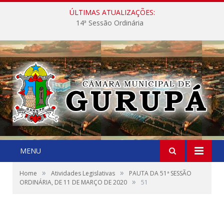
ÚLTIMAS ATUALIZAÇÕES:
14ª Sessão Ordinária
MENU
»
»
Home
Atividades Legislativas
PAUTA DA 51ª SESSÃO
»
ORDINÁRIA, DE 11 DE MARÇO DE 2020
51