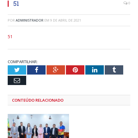
51
0
POR
ADMINISTRADOR
EM
9 DE ABRIL DE 2021
51
COMPARTILHAR:
Twitter
Facebook
Google+
Pinterest
LinkedIn
Tumblr
Email
CONTEÚDO RELACIONADO