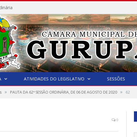
dinária
A
ATIVIDADES DO LEGISLATIVO
SESSÕES
»
»
s
PAUTA DA 62ª SESSÃO ORDINÁRIA, DE 06 DE AGOSTO DE 2020
62
0