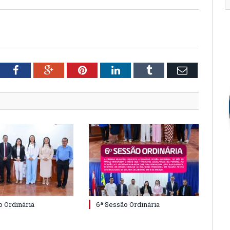
tter
Facebook
Google+
Pinterest
LinkedIn
Tumblr
Email
o Ordinária
6ª Sessão Ordinária