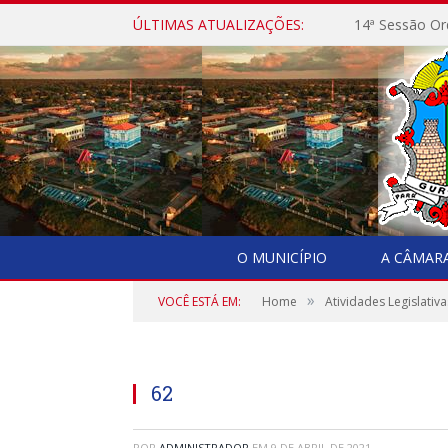
ÚLTIMAS ATUALIZAÇÕES:
14ª Sessão Or
O MUNICÍPIO
A CÂMAR
»
VOCÊ ESTÁ EM:
Home
Atividades Legislativa
62
POR
ADMINISTRADOR
EM
9 DE ABRIL DE 2021