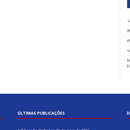
1
8
6
S
R
E
ÚLTIMAS PUBLICAÇÕES
D