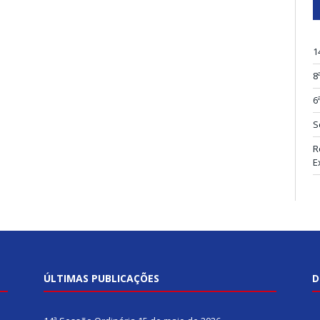
1
8
6
S
R
E
ÚLTIMAS PUBLICAÇÕES
D