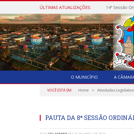
ÚLTIMAS ATUALIZAÇÕES:
14ª Sessão Or
O MUNICÍPIO
A CÂMAR
»
VOCÊ ESTÁ EM:
Home
Atividades Legislativa
PAUTA DA 8ª SESSÃO ORDINÁRIA
POR
CR2-ADMIN5
EM
13 DE ABRIL DE 2023