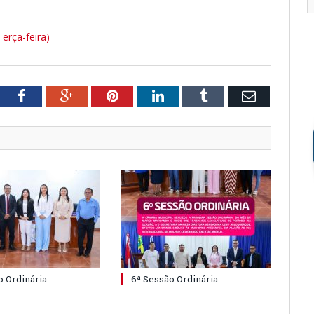
rça-feira)
tter
Facebook
Google+
Pinterest
LinkedIn
Tumblr
Email
o Ordinária
6ª Sessão Ordinária