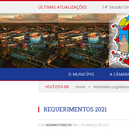
ÚLTIMAS ATUALIZAÇÕES:
14ª Sessão Or
O MUNICÍPIO
A CÂMAR
»
VOCÊ ESTÁ EM:
Home
Atividades Legislativa
REQUERIMENTOS 2021
POR
ADMINISTRADOR
EM
1 DE MARÇO DE 2021