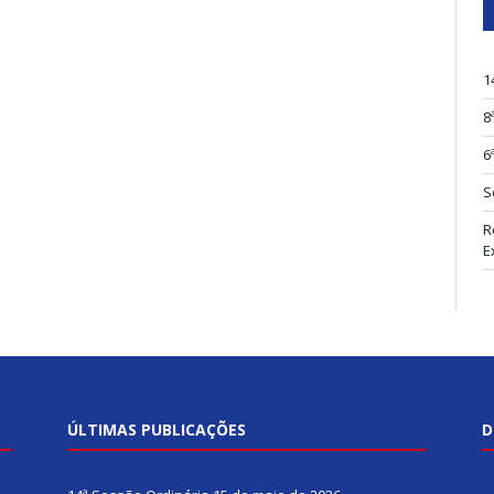
1
8
6
S
R
E
ÚLTIMAS PUBLICAÇÕES
D