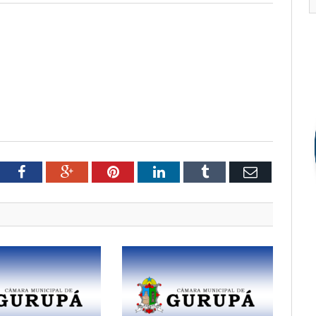
tter
Facebook
Google+
Pinterest
LinkedIn
Tumblr
Email