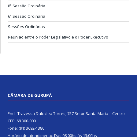
8ª Sessão Ordinária
6ª Sessão Ordinária
Sessões Ordinárias
Reunião entre o Poder Legislativo e o Poder Executivo
CÂMARA DE GURUPÁ
End.: Travessa Dulciclea Torres, 757 Setor Santa Maria – Centro
CEP: 68.300-000
Fone: (91) 3692-1380
Horário de atendimento: Das 08:00hs às 13:00hs