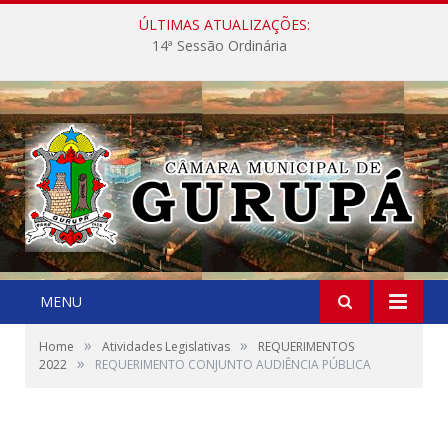
ÚLTIMAS ATUALIZAÇÕES:
14ª Sessão Ordinária
MENU
»
»
Home
Atividades Legislativas
REQUERIMENTOS
»
2022
REQUERIMENTO CONJUNTO AUDIÊNCIA PÚBLICA