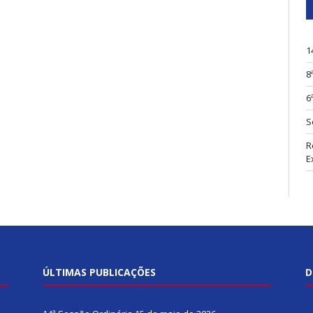
1
8
6
S
R
E
ÚLTIMAS PUBLICAÇÕES
D