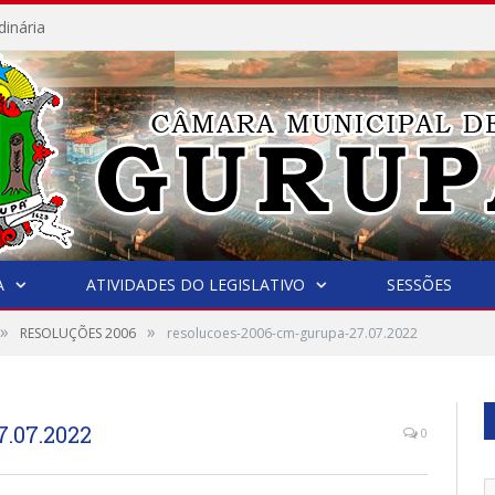
dinária
A
ATIVIDADES DO LEGISLATIVO
SESSÕES
»
»
RESOLUÇÕES 2006
resolucoes-2006-cm-gurupa-27.07.2022
.07.2022
0