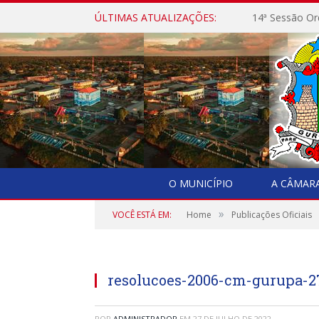
ÚLTIMAS ATUALIZAÇÕES:
14ª Sessão Or
O MUNICÍPIO
A CÂMAR
»
VOCÊ ESTÁ EM:
Home
Publicações Oficiais
resolucoes-2006-cm-gurupa-27
POR
ADMINISTRADOR
EM
27 DE JULHO DE 2022