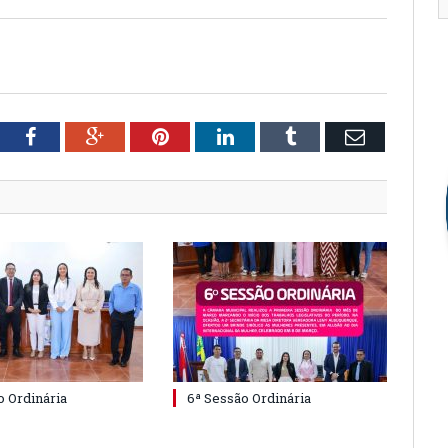
tter
Facebook
Google+
Pinterest
LinkedIn
Tumblr
Email
o Ordinária
6ª Sessão Ordinária