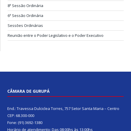
8ª Sessão Ordinária
6ª Sessão Ordinária
Sessões Ordinárias
Reunião entre o Poder Legislativo e o Poder Executivo
CÂMARA DE GURUPÁ
End.: Travessa Dulciclea Torres, 757 Setor Santa Maria – Centro
CEP: 68.300-000
Fone: (91) 3692-1380
Horário de atendimento: Das 08:00hs às 13:00hs