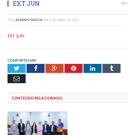
EXT JUN
0
POR
ADMINISTRADOR
EM
9 DE ABRIL DE 2021
EXT JUN
COMPARTILHAR:
Twitter
Facebook
Google+
Pinterest
LinkedIn
Tumblr
Email
CONTEÚDO RELACIONADO