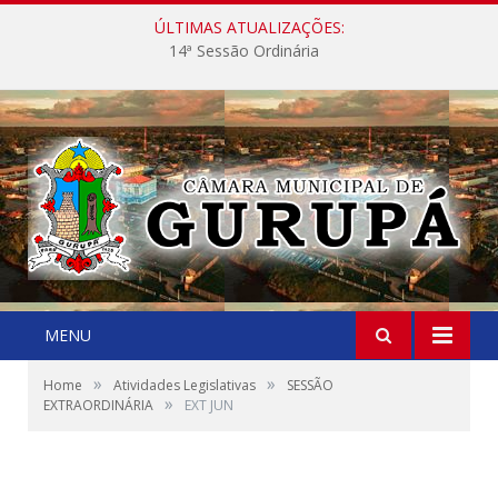
ÚLTIMAS ATUALIZAÇÕES:
14ª Sessão Ordinária
MENU
»
»
Home
Atividades Legislativas
SESSÃO
»
EXTRAORDINÁRIA
EXT JUN