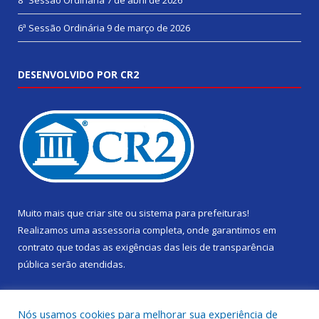
8ª Sessão Ordinária
7 de abril de 2026
6ª Sessão Ordinária
9 de março de 2026
DESENVOLVIDO POR CR2
Muito mais que
criar site
ou
sistema para prefeituras
!
Realizamos uma
assessoria
completa, onde garantimos em
contrato que todas as exigências das
leis de transparência
pública
serão atendidas.
Conheça o
PNTP
e o
Radar da Transparência Pública
Nós usamos cookies para melhorar sua experiência de