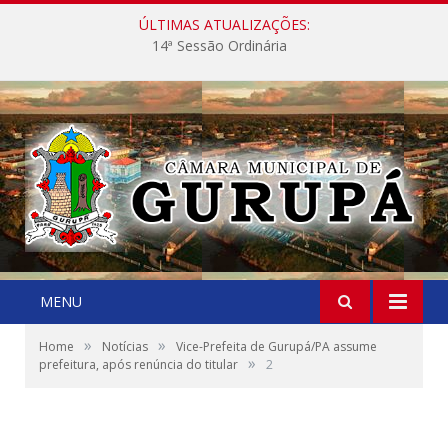
ÚLTIMAS ATUALIZAÇÕES:
14ª Sessão Ordinária
MENU
»
»
Home
Notícias
Vice-Prefeita de Gurupá/PA assume
»
prefeitura, após renúncia do titular
2