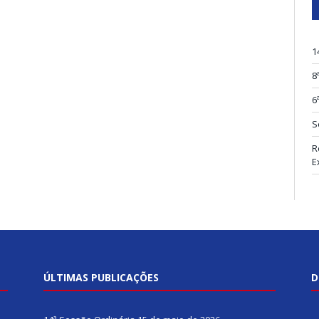
1
8
6
S
R
E
ÚLTIMAS PUBLICAÇÕES
D