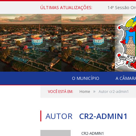
ÚLTIMAS ATUALIZAÇÕES:
14ª Sessão Or
O MUNICÍPIO
A CÂMAR
»
VOCÊ ESTÁ EM:
Home
Autor cr2-admin1
AUTOR
CR2-ADMIN1
CR2-ADMIN1