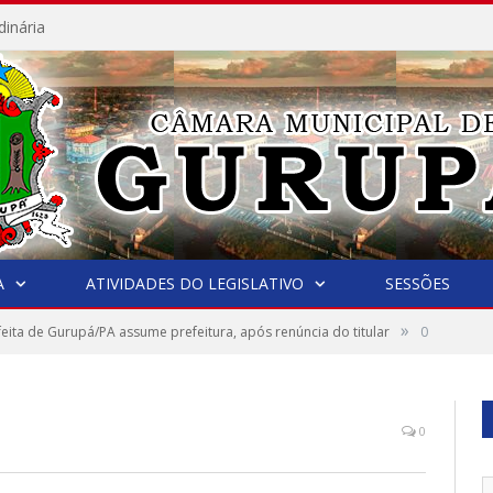
dinária
A
ATIVIDADES DO LEGISLATIVO
SESSÕES
»
feita de Gurupá/PA assume prefeitura, após renúncia do titular
0
0