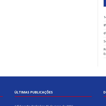
1
8
6
S
R
E
ÚLTIMAS PUBLICAÇÕES
D