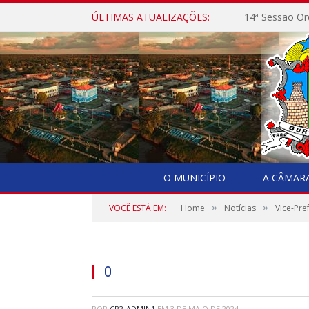
ÚLTIMAS ATUALIZAÇÕES:
14ª Sessão Or
O MUNICÍPIO
A CÂMAR
»
»
VOCÊ ESTÁ EM:
Home
Notícias
Vice-Pre
0
POR
CR2-ADMIN1
EM
3 DE MAIO DE 2024