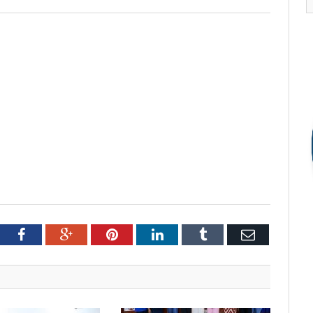
tter
Facebook
Google+
Pinterest
LinkedIn
Tumblr
Email