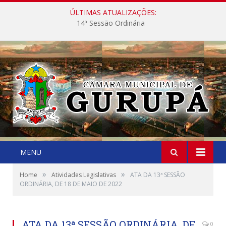
ÚLTIMAS ATUALIZAÇÕES:
14ª Sessão Ordinária
MENU
»
»
Home
Atividades Legislativas
ATA DA 13ª SESSÃO
ORDINÁRIA, DE 18 DE MAIO DE 2022
ATA DA 13ª SESSÃO ORDINÁRIA, DE
0