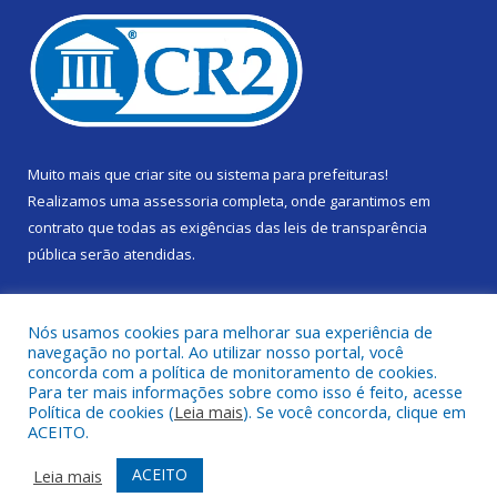
Muito mais que
criar site
ou
sistema para prefeituras
!
Realizamos uma
assessoria
completa, onde garantimos em
contrato que todas as exigências das
leis de transparência
pública
serão atendidas.
Conheça o
PNTP
e o
Radar da Transparência Pública
Nós usamos cookies para melhorar sua experiência de
navegação no portal. Ao utilizar nosso portal, você
concorda com a política de monitoramento de cookies.
Para ter mais informações sobre como isso é feito, acesse
Política de cookies (
Leia mais
). Se você concorda, clique em
Todos os direitos reservados a Câmara Municipal de Gurupá.
ACEITO.
Mapa do Site
Acessar Área Administrativa
ACEITO
Leia mais
Acessar Webmail