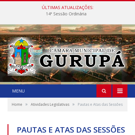
ÚLTIMAS ATUALIZAÇÕES:
14ª Sessão Ordinária
MENU
»
»
Home
Atividades Legislativas
Pautas e Atas das Sessões
PAUTAS E ATAS DAS SESSÕES