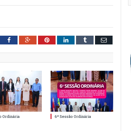
tter
Facebook
Google+
Pinterest
LinkedIn
Tumblr
Email
o Ordinária
6ª Sessão Ordinária