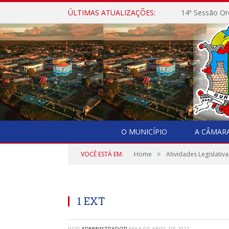
ÚLTIMAS ATUALIZAÇÕES:
14ª Sessão Or
O MUNICÍPIO
A CÂMAR
»
VOCÊ ESTÁ EM:
Home
Atividades Legislativa
1 EXT
POR
ADMINISTRADOR
EM
9 DE ABRIL DE 2021