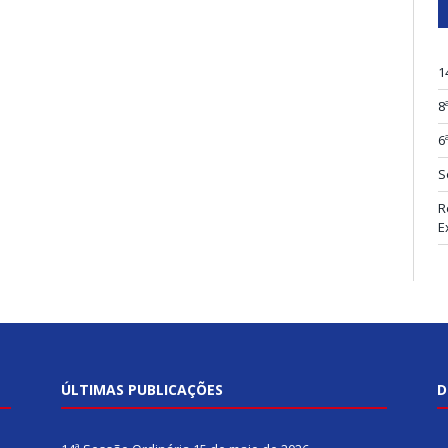
1
8
6
S
R
E
ÚLTIMAS PUBLICAÇÕES
D