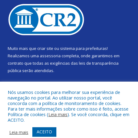
Muito mais que
criar site
ou
sistema para prefeituras
!
Realizamos uma
assessoria
completa, onde garantimos em
contrato que todas as exigências das
leis de transparência
pública
serão atendidas.
Conheça o
PNTP
e o
Radar da Transparência Pública
Nós usamos cookies para melhorar sua experiência de
navegação no portal. Ao utilizar nosso portal, você
concorda com a política de monitoramento de cookies.
Para ter mais informações sobre como isso é feito, acesse
Política de cookies (
Leia mais
). Se você concorda, clique em
Todos os direitos reservados a Câmara Municipal de Gurupá.
ACEITO.
Mapa do Site
Acessar Área Administrativa
ACEITO
Leia mais
Acessar Webmail