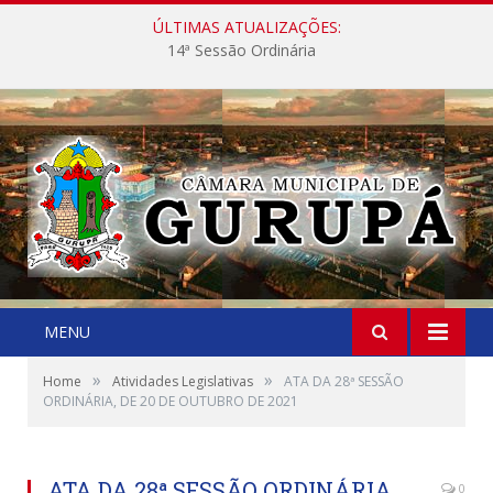
ÚLTIMAS ATUALIZAÇÕES:
14ª Sessão Ordinária
MENU
»
»
Home
Atividades Legislativas
ATA DA 28ª SESSÃO
ORDINÁRIA, DE 20 DE OUTUBRO DE 2021
ATA DA 28ª SESSÃO ORDINÁRIA,
0