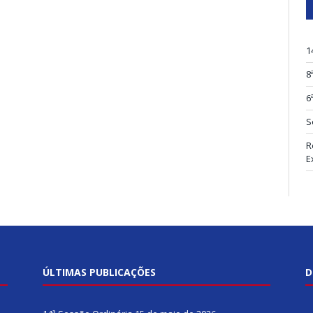
1
8
6
S
R
E
ÚLTIMAS PUBLICAÇÕES
D