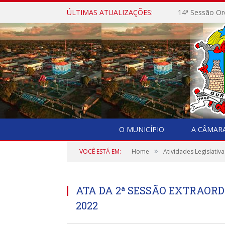
ÚLTIMAS ATUALIZAÇÕES:
14ª Sessão Or
O MUNICÍPIO
A CÂMAR
»
VOCÊ ESTÁ EM:
Home
Atividades Legislativa
ATA DA 2ª SESSÃO EXTRAORD
2022