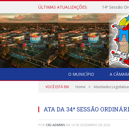
ÚLTIMAS ATUALIZAÇÕES:
14ª Sessão Or
O MUNICÍPIO
A CÂMAR
»
VOCÊ ESTÁ EM:
Home
Atividades Legislativa
ATA DA 34ª SESSÃO ORDINÁRI
POR
CR2-ADMIN5
EM
14 DE DEZEMBRO DE 2022