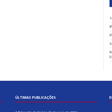
1
8
6
S
R
E
ÚLTIMAS PUBLICAÇÕES
D