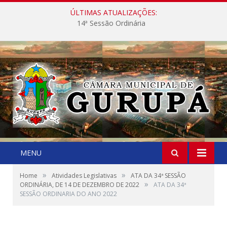
ÚLTIMAS ATUALIZAÇÕES:
14ª Sessão Ordinária
MENU
»
»
Home
Atividades Legislativas
ATA DA 34ª SESSÃO
»
ORDINÁRIA, DE 14 DE DEZEMBRO DE 2022
ATA DA 34ª
SESSÃO ORDINARIA DO ANO 2022