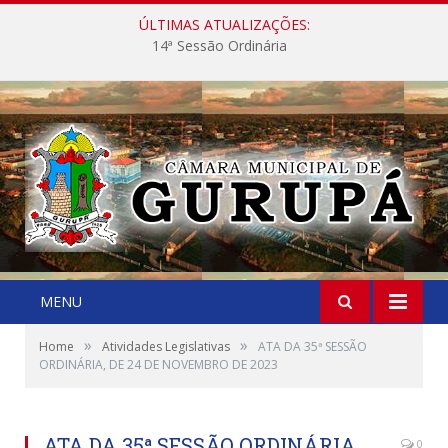
ÚLTIMAS ATUALIZAÇÕES:
14ª Sessão Ordinária
MENU
»
»
Home
Atividades Legislativas
ATA DA 35ª SESSÃO
ORDINÁRIA, DE 24 DE NOVEMBRO DE 2023
ATA DA 35ª SESSÃO ORDINÁRIA,
0