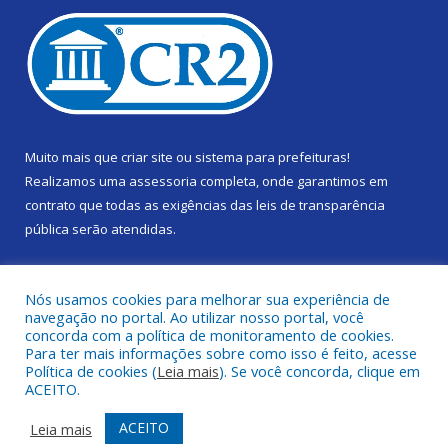
Muito mais que
criar site
ou
sistema para prefeituras
!
Realizamos uma
assessoria
completa, onde garantimos em
contrato que todas as exigências das
leis de transparência
pública
serão atendidas.
Conheça o
PNTP
e o
Radar da Transparência Pública
Nós usamos cookies para melhorar sua experiência de
navegação no portal. Ao utilizar nosso portal, você
concorda com a política de monitoramento de cookies.
Para ter mais informações sobre como isso é feito, acesse
Política de cookies (
Leia mais
). Se você concorda, clique em
Todos os direitos reservados a Câmara Municipal de Gurupá.
ACEITO.
Mapa do Site
Acessar Área Administrativa
ACEITO
Leia mais
Acessar Webmail