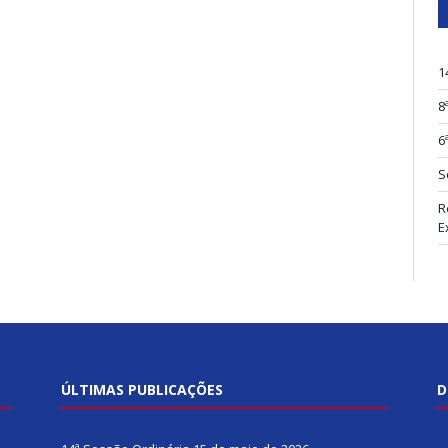
1
8
6
S
R
E
ÚLTIMAS PUBLICAÇÕES
D