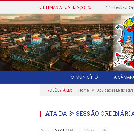
ÚLTIMAS ATUALIZAÇÕES:
14ª Sessão Or
O MUNICÍPIO
A CÂMAR
»
VOCÊ ESTÁ EM:
Home
Atividades Legislativa
ATA DA 3ª SESSÃO ORDINÁRIA
POR
CR2-ADMIN8
EM
20 DE MARÇO DE 2023