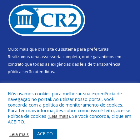
Muito mais que
criar site
ou
sistema para prefeituras
!
Realizamos uma
assessoria
completa, onde garantimos em
contrato que todas as exigências das
leis de transparência
pública
serão atendidas.
Conheça o
PNTP
e o
Radar da Transparência Pública
Nós usamos cookies para melhorar sua experiência de
navegação no portal. Ao utilizar nosso portal, você
concorda com a política de monitoramento de cookies.
Para ter mais informações sobre como isso é feito, acesse
Política de cookies (
Leia mais
). Se você concorda, clique em
Todos os direitos reservados a Câmara Municipal de Gurupá.
ACEITO.
Mapa do Site
Acessar Área Administrativa
ACEITO
Leia mais
Acessar Webmail