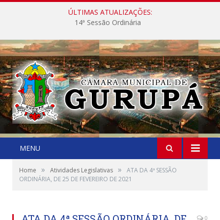
ÚLTIMAS ATUALIZAÇÕES:
14ª Sessão Ordinária
MENU
»
»
Home
Atividades Legislativas
ATA DA 4ª SESSÃO
ORDINÁRIA, DE 25 DE FEVEREIRO DE 2021
ATA DA 4ª SESSÃO ORDINÁRIA, DE
0