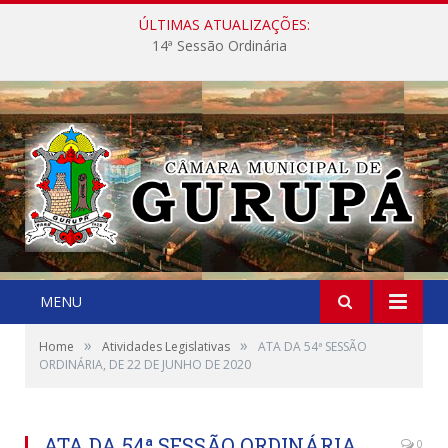
ÚLTIMAS ATUALIZAÇÕES:
14ª Sessão Ordinária
MENU
»
»
Home
Atividades Legislativas
ATA DA 54ª SESSÃO
ORDINÁRIA, DE 22 DE JUNHO DE 2020
ATA DA 54ª SESSÃO ORDINÁRIA,
0