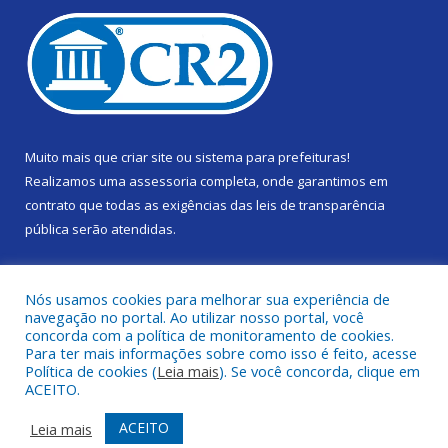
Muito mais que
criar site
ou
sistema para prefeituras
!
Realizamos uma
assessoria
completa, onde garantimos em
contrato que todas as exigências das
leis de transparência
pública
serão atendidas.
Conheça o
PNTP
e o
Radar da Transparência Pública
Nós usamos cookies para melhorar sua experiência de
navegação no portal. Ao utilizar nosso portal, você
concorda com a política de monitoramento de cookies.
Para ter mais informações sobre como isso é feito, acesse
Política de cookies (
Leia mais
). Se você concorda, clique em
Todos os direitos reservados a Câmara Municipal de Gurupá.
ACEITO.
Mapa do Site
Acessar Área Administrativa
ACEITO
Leia mais
Acessar Webmail