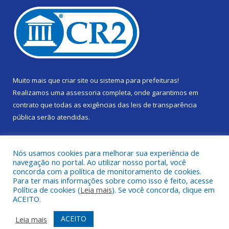
Muito mais que
criar site
ou
sistema para prefeituras
!
Realizamos uma
assessoria
completa, onde garantimos em
contrato que todas as exigências das
leis de transparência
pública
serão atendidas.
Conheça o
PNTP
e o
Radar da Transparência Pública
Nós usamos cookies para melhorar sua experiência de
navegação no portal. Ao utilizar nosso portal, você
concorda com a política de monitoramento de cookies.
Para ter mais informações sobre como isso é feito, acesse
Política de cookies (
Leia mais
). Se você concorda, clique em
Todos os direitos reservados a Câmara Municipal de Gurupá.
ACEITO.
Mapa do Site
Acessar Área Administrativa
ACEITO
Leia mais
Acessar Webmail