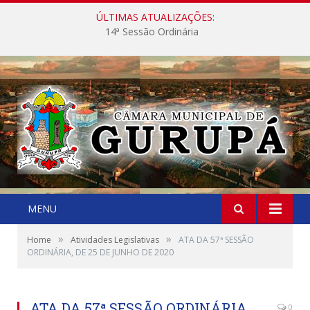
ÚLTIMAS ATUALIZAÇÕES:
14ª Sessão Ordinária
MENU
»
»
Home
Atividades Legislativas
ATA DA 57ª SESSÃO
ORDINÁRIA, DE 25 DE JUNHO DE 2020
ATA DA 57ª SESSÃO ORDINÁRIA,
0