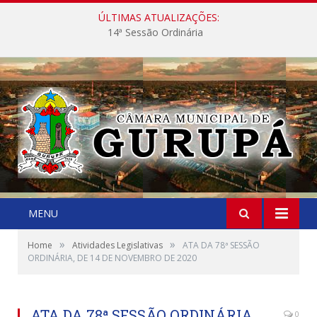
ÚLTIMAS ATUALIZAÇÕES:
14ª Sessão Ordinária
MENU
»
»
Home
Atividades Legislativas
ATA DA 78ª SESSÃO
ORDINÁRIA, DE 14 DE NOVEMBRO DE 2020
ATA DA 78ª SESSÃO ORDINÁRIA,
0