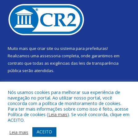
Muito mais que
criar site
ou
sistema para prefeituras
!
Realizamos uma
assessoria
completa, onde garantimos em
contrato que todas as exigências das
leis de transparência
pública
serão atendidas.
Conheça o
PNTP
e o
Radar da Transparência Pública
Nós usamos cookies para melhorar sua experiência de
navegação no portal. Ao utilizar nosso portal, você
concorda com a política de monitoramento de cookies.
Para ter mais informações sobre como isso é feito, acesse
Política de cookies (
Leia mais
). Se você concorda, clique em
Todos os direitos reservados a Câmara Municipal de Gurupá.
ACEITO.
Mapa do Site
Acessar Área Administrativa
ACEITO
Leia mais
Acessar Webmail