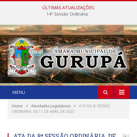
ÚLTIMAS ATUALIZAÇÕES:
14ª Sessão Ordinária
MENU
»
»
Home
Atividades Legislativas
ATA DA 8ª SESSÃO
ORDINÁRIA, DE 11 DE ABRIL DE 2023
ATA DA 8ª SESSÃO ORDINÁRIA, DE
0