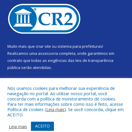
Muito mais que
criar site
ou
sistema para prefeituras
!
Realizamos uma
assessoria
completa, onde garantimos em
contrato que todas as exigências das
leis de transparência
pública
serão atendidas.
Conheça o
PNTP
e o
Radar da Transparência Pública
Nós usamos cookies para melhorar sua experiência de
navegação no portal. Ao utilizar nosso portal, você
concorda com a política de monitoramento de cookies.
Para ter mais informações sobre como isso é feito, acesse
Política de cookies (
Leia mais
). Se você concorda, clique em
Todos os direitos reservados a Câmara Municipal de Gurupá.
ACEITO.
Mapa do Site
Acessar Área Administrativa
ACEITO
Leia mais
Acessar Webmail