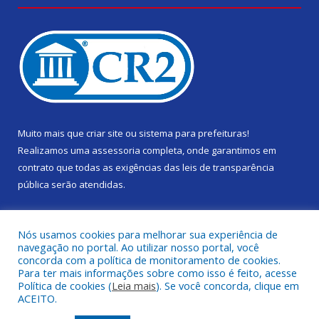
Muito mais que
criar site
ou
sistema para prefeituras
!
Realizamos uma
assessoria
completa, onde garantimos em
contrato que todas as exigências das
leis de transparência
pública
serão atendidas.
Conheça o
PNTP
e o
Radar da Transparência Pública
Nós usamos cookies para melhorar sua experiência de
navegação no portal. Ao utilizar nosso portal, você
concorda com a política de monitoramento de cookies.
Para ter mais informações sobre como isso é feito, acesse
Política de cookies (
Leia mais
). Se você concorda, clique em
Todos os direitos reservados a Câmara Municipal de Gurupá.
ACEITO.