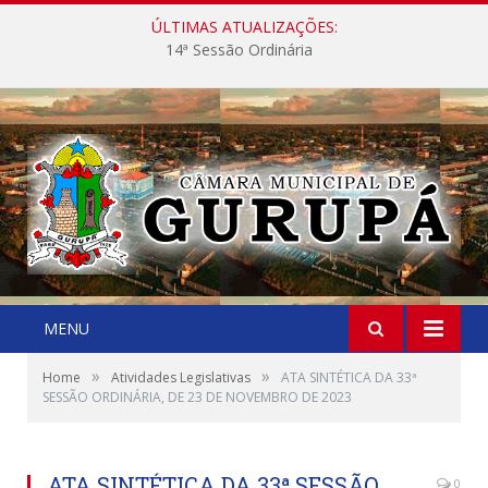
ÚLTIMAS ATUALIZAÇÕES:
14ª Sessão Ordinária
MENU
»
»
Home
Atividades Legislativas
ATA SINTÉTICA DA 33ª
SESSÃO ORDINÁRIA, DE 23 DE NOVEMBRO DE 2023
ATA SINTÉTICA DA 33ª SESSÃO
0