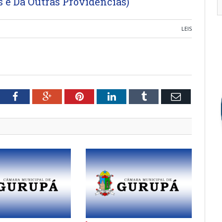
 e Dá Outras Providências)
LEIS
tter
Facebook
Google+
Pinterest
LinkedIn
Tumblr
Email