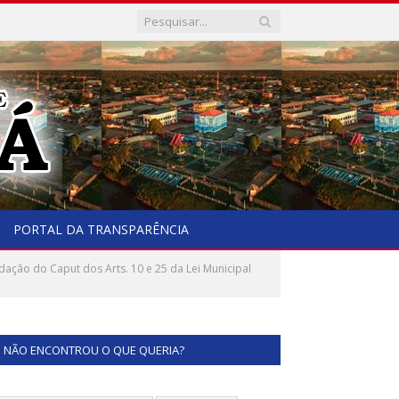
PORTAL DA TRANSPARÊNCIA
ação do Caput dos Arts. 10 e 25 da Lei Municipal
NÃO ENCONTROU O QUE QUERIA?