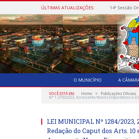
ÚLTIMAS ATUALIZAÇÕES:
14ª Sessão Or
O MUNICÍPIO
A CÂMAR
»
VOCÊ ESTÁ EM:
Home
Publicações Oficiais
N° 1.276/2023, Acrescenta Novos Dispositivos e Dá
LEI MUNICIPAL Nº 1284/2023, 
Redação do Caput dos Arts. 10 