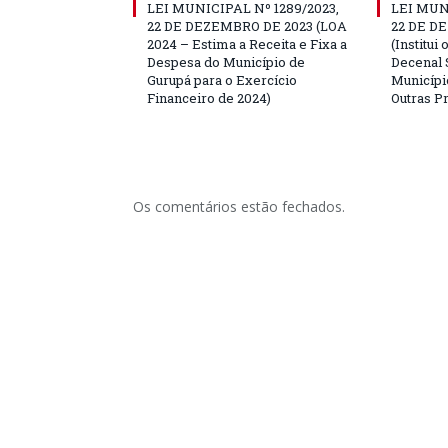
LEI MUNICIPAL Nº 1289/2023,
LEI MUNI
22 DE DEZEMBRO DE 2023 (LOA
22 DE D
2024 – Estima a Receita e Fixa a
(Institui
Despesa do Município de
Decenal 
Gurupá para o Exercício
Municípi
Financeiro de 2024)
Outras P
Os comentários estão fechados.