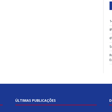
1
8
6
S
R
E
ÚLTIMAS PUBLICAÇÕES
D