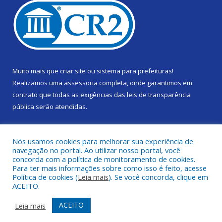
Muito mais que
criar site
ou
sistema para prefeituras
!
Realizamos uma
assessoria
completa, onde garantimos em
contrato que todas as exigências das
leis de transparência
pública
serão atendidas.
Conheça o
PNTP
e o
Radar da Transparência Pública
Nós usamos cookies para melhorar sua experiência de
navegação no portal. Ao utilizar nosso portal, você
concorda com a política de monitoramento de cookies.
Para ter mais informações sobre como isso é feito, acesse
Política de cookies (
Leia mais
). Se você concorda, clique em
Todos os direitos reservados a Câmara Municipal de Gurupá.
ACEITO.
Mapa do Site
Acessar Área Administrativa
ACEITO
Leia mais
Acessar Webmail