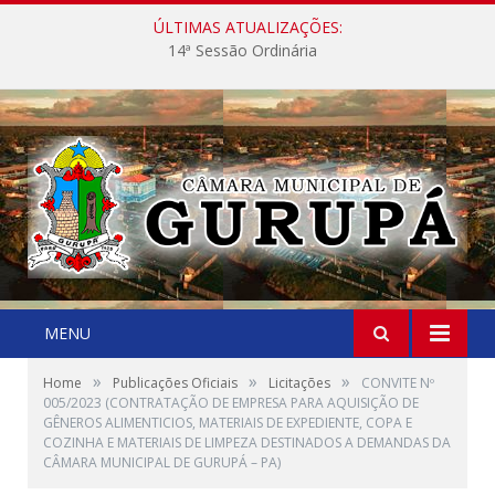
ÚLTIMAS ATUALIZAÇÕES:
14ª Sessão Ordinária
MENU
»
»
»
Home
Publicações Oficiais
Licitações
CONVITE Nº
005/2023 (CONTRATAÇÃO DE EMPRESA PARA AQUISIÇÃO DE
GÊNEROS ALIMENTICIOS, MATERIAIS DE EXPEDIENTE, COPA E
COZINHA E MATERIAIS DE LIMPEZA DESTINADOS A DEMANDAS DA
CÂMARA MUNICIPAL DE GURUPÁ – PA)