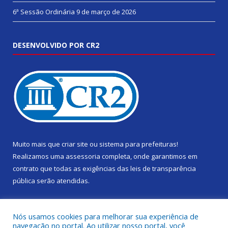
6ª Sessão Ordinária
9 de março de 2026
DESENVOLVIDO POR CR2
Muito mais que
criar site
ou
sistema para prefeituras
!
Realizamos uma
assessoria
completa, onde garantimos em
contrato que todas as exigências das
leis de transparência
pública
serão atendidas.
Conheça o
PNTP
e o
Radar da Transparência Pública
Nós usamos cookies para melhorar sua experiência de
navegação no portal. Ao utilizar nosso portal, você