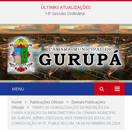
ÚLTIMAS ATUALIZAÇÕES:
14ª Sessão Ordinária
MENU
»
»
Home
Publicações Oficiais
Demais Publicações
»
Oficiais
TERMO DE HOMOLOGAÇÃO DE INSCRIÇÃO DA
CHAPA À ELEIÇÃO DA MESA DIRETORIA DA CÂMARA MUNICIPAL
DE GURUPÁ, BIÊNIO 2025/2026, NOS TERMOS DO EDITAL DE
CONVOCAÇÃO Nº 01, PUBLICADO EM, 18 DE NOVEMBRO DE 2024