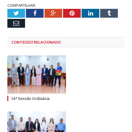
COMPARTILHAR:
Twitter
Facebook
Google+
Pinterest
LinkedIn
Tumblr
Email
CONTEÚDO RELACIONADO
14ª Sessão Ordinária