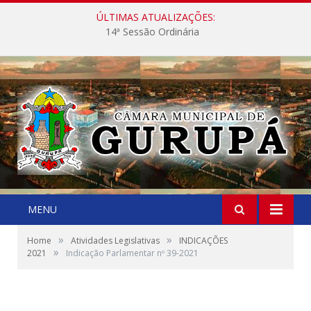
ÚLTIMAS ATUALIZAÇÕES:
14ª Sessão Ordinária
MENU
»
»
Home
Atividades Legislativas
INDICAÇÕES
»
2021
Indicação Parlamentar nº 39-2021