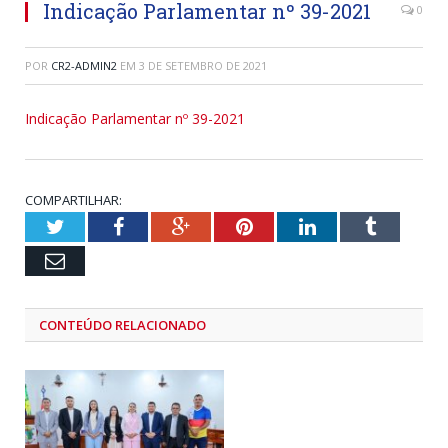
Indicação Parlamentar nº 39-2021
0
POR
CR2-ADMIN2
EM
3 DE SETEMBRO DE 2021
Indicação Parlamentar nº 39-2021
COMPARTILHAR:
Twitter
Facebook
Google+
Pinterest
LinkedIn
Tumblr
Email
CONTEÚDO RELACIONADO