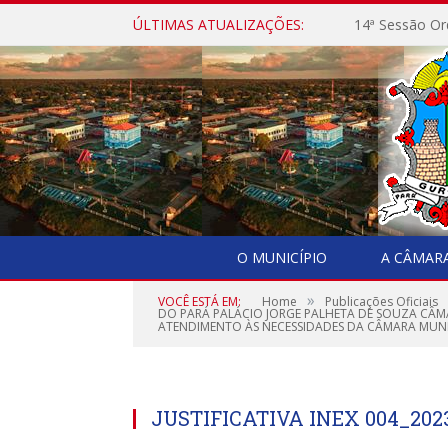
ÚLTIMAS ATUALIZAÇÕES:
14ª Sessão Or
O MUNICÍPIO
A CÂMAR
»
VOCÊ ESTÁ EM:
Home
Publicações Oficiais
DO PARÁ PALÁCIO JORGE PALHETA DE SOUZA CÂMA
ATENDIMENTO ÀS NECESSIDADES DA CÂMARA MUNI
JUSTIFICATIVA INEX 004_202