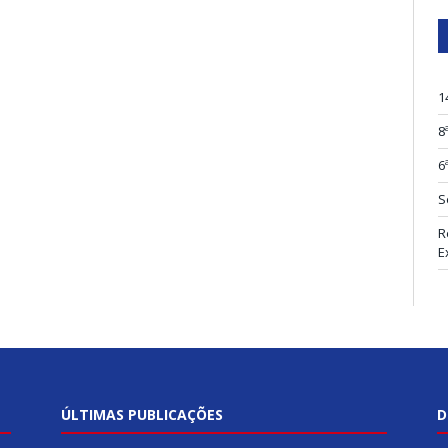
1
8
6
S
R
E
ÚLTIMAS PUBLICAÇÕES
D