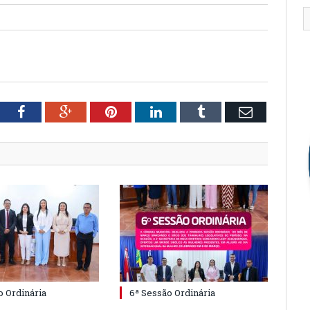
tter
Facebook
Google+
Pinterest
LinkedIn
Tumblr
Email
o Ordinária
6ª Sessão Ordinária