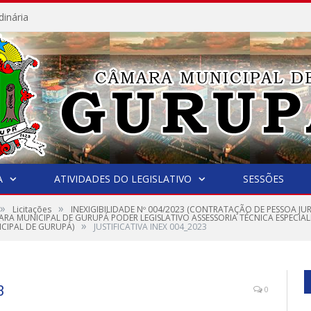
dinária
A
ATIVIDADES DO LEGISLATIVO
SESSÕES
»
»
Licitações
INEXIGIBILIDADE Nº 004/2023 (CONTRATAÇÃO DE PESSOA JU
RA MUNICIPAL DE GURUPÁ PODER LEGISLATIVO ASSESSORIA TÉCNICA ESPECIA
»
CIPAL DE GURUPÁ)
JUSTIFICATIVA INEX 004_2023
3
0