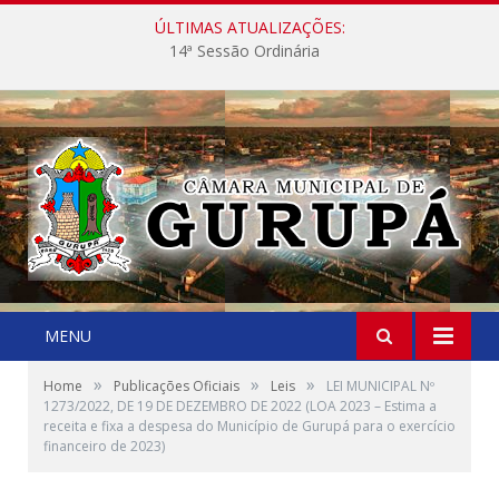
ÚLTIMAS ATUALIZAÇÕES:
14ª Sessão Ordinária
MENU
»
»
»
Home
Publicações Oficiais
Leis
LEI MUNICIPAL Nº
1273/2022, DE 19 DE DEZEMBRO DE 2022 (LOA 2023 – Estima a
receita e fixa a despesa do Município de Gurupá para o exercício
financeiro de 2023)