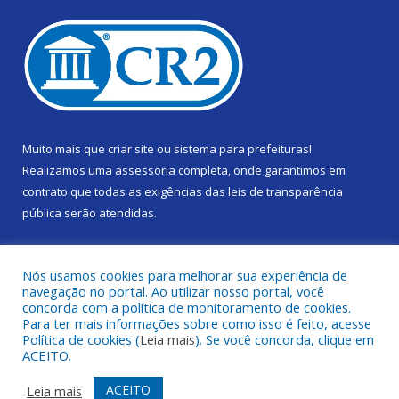
Muito mais que
criar site
ou
sistema para prefeituras
!
Realizamos uma
assessoria
completa, onde garantimos em
contrato que todas as exigências das
leis de transparência
pública
serão atendidas.
Conheça o
PNTP
e o
Radar da Transparência Pública
Nós usamos cookies para melhorar sua experiência de
navegação no portal. Ao utilizar nosso portal, você
concorda com a política de monitoramento de cookies.
Para ter mais informações sobre como isso é feito, acesse
Política de cookies (
Leia mais
). Se você concorda, clique em
Todos os direitos reservados a Câmara Municipal de Gurupá.
ACEITO.
Mapa do Site
Acessar Área Administrativa
ACEITO
Leia mais