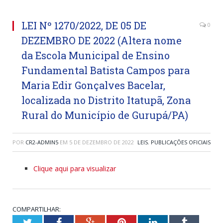
LEI Nº 1270/2022, DE 05 DE
0
DEZEMBRO DE 2022 (Altera nome
da Escola Municipal de Ensino
Fundamental Batista Campos para
Maria Edir Gonçalves Bacelar,
localizada no Distrito Itatupã, Zona
Rural do Município de Gurupá/PA)
POR
CR2-ADMIN5
EM
5 DE DEZEMBRO DE 2022
LEIS
,
PUBLICAÇÕES OFICIAIS
Clique aqui para visualizar
COMPARTILHAR:
Twitter
Facebook
Google+
Pinterest
LinkedIn
Tumblr