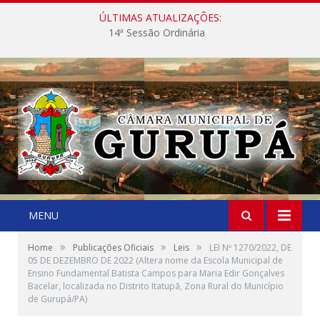
ÚLTIMAS ATUALIZAÇÕES:
14ª Sessão Ordinária
MENU
»
»
»
Home
Publicações Oficiais
Leis
LEI Nº 1270/2022, DE
05 DE DEZEMBRO DE 2022 (Altera nome da Escola Municipal de
Ensino Fundamental Batista Campos para Maria Edir Gonçalves
Bacelar, localizada no Distrito Itatupã, Zona Rural do Município
de Gurupá/PA)