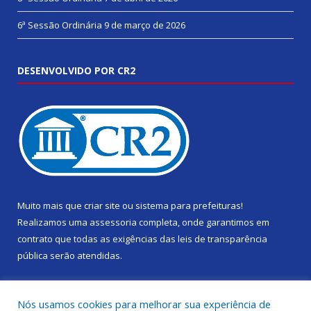
6ª Sessão Ordinária
9 de março de 2026
DESENVOLVIDO POR CR2
Muito mais que
criar site
ou
sistema para prefeituras
!
Realizamos uma
assessoria
completa, onde garantimos em
contrato que todas as exigências das
leis de transparência
pública
serão atendidas.
Conheça o
PNTP
e o
Radar da Transparência Pública
Nós usamos cookies para melhorar sua experiência de