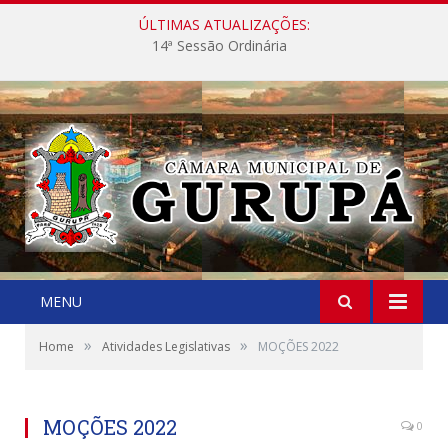
ÚLTIMAS ATUALIZAÇÕES:
14ª Sessão Ordinária
MENU
»
»
Home
Atividades Legislativas
MOÇÕES 2022
MOÇÕES 2022
0