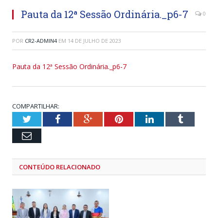
Pauta da 12ª Sessão Ordinária._p6-7
0
POR
CR2-ADMIN4
EM
14 DE JULHO DE 2023
Pauta da 12ª Sessão Ordinária._p6-7
COMPARTILHAR:
Twitter
Facebook
Google+
Pinterest
LinkedIn
Tumblr
Email
CONTEÚDO RELACIONADO