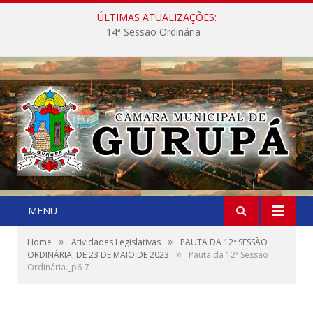
ÚLTIMAS ATUALIZAÇÕES:
14ª Sessão Ordinária
MENU
»
»
Home
Atividades Legislativas
PAUTA DA 12ª SESSÃO
»
ORDINÁRIA, DE 23 DE MAIO DE 2023
Pauta da 12ª Sessão
Ordinária._p6-7