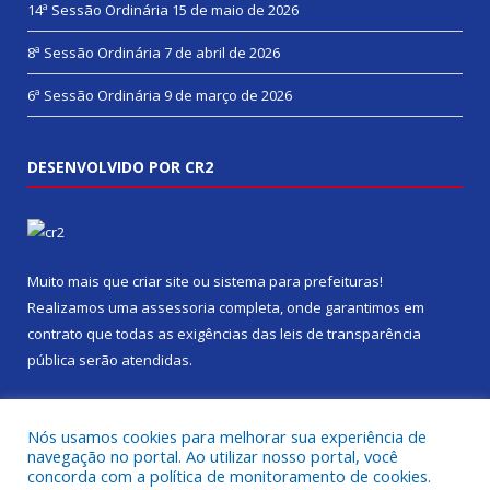
14ª Sessão Ordinária
15 de maio de 2026
8ª Sessão Ordinária
7 de abril de 2026
6ª Sessão Ordinária
9 de março de 2026
DESENVOLVIDO POR CR2
Muito mais que
criar site
ou
sistema para prefeituras
!
Realizamos uma
assessoria
completa, onde garantimos em
contrato que todas as exigências das
leis de transparência
pública
serão atendidas.
Conheça o
PNTP
e o
Radar da Transparência Pública
Nós usamos cookies para melhorar sua experiência de
navegação no portal. Ao utilizar nosso portal, você
concorda com a política de monitoramento de cookies.