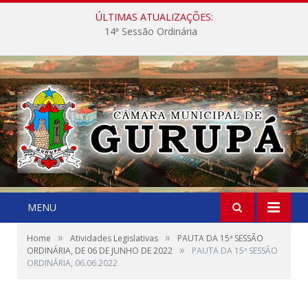
ÚLTIMAS ATUALIZAÇÕES:
14ª Sessão Ordinária
MENU
»
»
Home
Atividades Legislativas
PAUTA DA 15ª SESSÃO
»
ORDINÁRIA, DE 06 DE JUNHO DE 2022
PAUTA DA 15ª SESSÃO
ORDINÁRIA, 06.06.2022