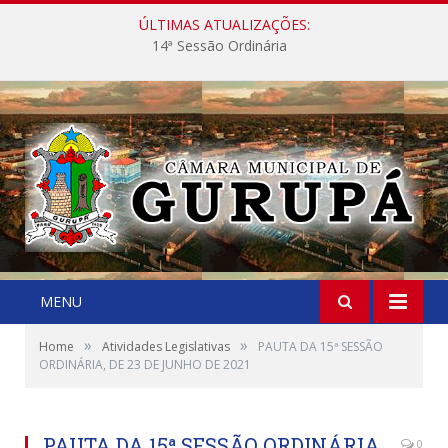
ÚLTIMAS ATUALIZAÇÕES:
14ª Sessão Ordinária
MENU
»
»
Home
Atividades Legislativas
PAUTA DA 15ª SESSÃO
ORDINÁRIA, DE 23 DE JUNHO DE 2021
PAUTA DA 15ª SESSÃO ORDINÁRIA,
0