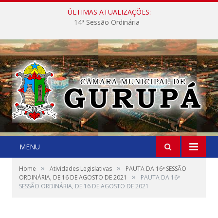
ÚLTIMAS ATUALIZAÇÕES:
14ª Sessão Ordinária
MENU
»
»
Home
Atividades Legislativas
PAUTA DA 16ª SESSÃO
»
ORDINÁRIA, DE 16 DE AGOSTO DE 2021
PAUTA DA 16ª
SESSÃO ORDINÁRIA, DE 16 DE AGOSTO DE 2021