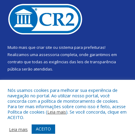
Muito mais que
criar site
ou
sistema para prefeituras
!
Realizamos uma
assessoria
completa, onde garantimos em
contrato que todas as exigências das
leis de transparência
pública
serão atendidas.
Conheça o
PNTP
e o
Radar da Transparência Pública
Nós usamos cookies para melhorar sua experiência de
navegação no portal. Ao utilizar nosso portal, você
concorda com a política de monitoramento de cookies.
Para ter mais informações sobre como isso é feito, acesse
Política de cookies (
Leia mais
). Se você concorda, clique em
Todos os direitos reservados a Câmara Municipal de Gurupá.
ACEITO.
Mapa do Site
Acessar Área Administrativa
ACEITO
Leia mais
Acessar Webmail