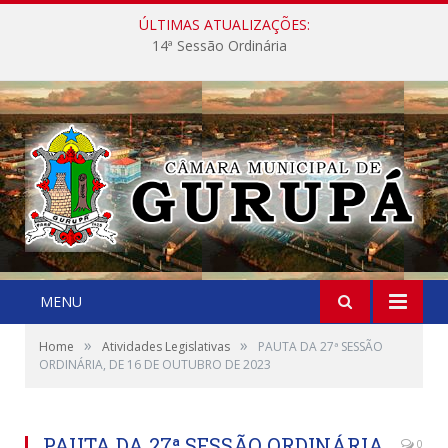
ÚLTIMAS ATUALIZAÇÕES:
14ª Sessão Ordinária
MENU
»
»
Home
Atividades Legislativas
PAUTA DA 27ª SESSÃO
ORDINÁRIA, DE 16 DE OUTUBRO DE 2023
PAUTA DA 27ª SESSÃO ORDINÁRIA,
0