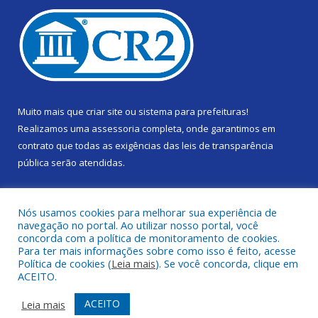
Muito mais que
criar site
ou
sistema para prefeituras
!
Realizamos uma
assessoria
completa, onde garantimos em
contrato que todas as exigências das
leis de transparência
pública
serão atendidas.
Conheça o
PNTP
e o
Radar da Transparência Pública
Nós usamos cookies para melhorar sua experiência de
navegação no portal. Ao utilizar nosso portal, você
concorda com a política de monitoramento de cookies.
Para ter mais informações sobre como isso é feito, acesse
Política de cookies (
Leia mais
). Se você concorda, clique em
Todos os direitos reservados a Câmara Municipal de Gurupá.
ACEITO.
Mapa do Site
Acessar Área Administrativa
ACEITO
Leia mais
Acessar Webmail