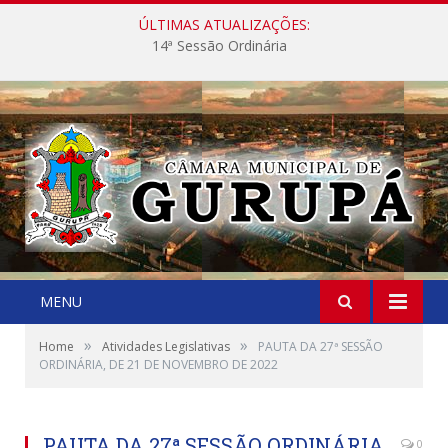
ÚLTIMAS ATUALIZAÇÕES:
14ª Sessão Ordinária
MENU
»
»
Home
Atividades Legislativas
PAUTA DA 27ª SESSÃO
ORDINÁRIA, DE 21 DE NOVEMBRO DE 2022
PAUTA DA 27ª SESSÃO ORDINÁRIA,
0